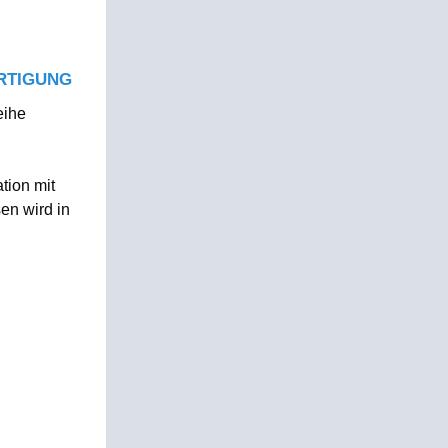
ERTIGUNG
eihe
tion mit
en wird in