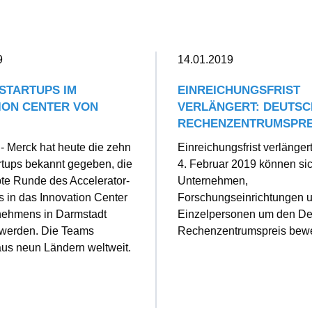
9
14.01.2019
 STARTUPS IM
EINREICHUNGSFRIST
ION CENTER VON
VERLÄNGERT: DEUTS
RECHENZENTRUMSPREI
- Merck hat heute die zehn
Einreichungsfrist verlänger
tups bekannt gegeben, die
4. Februar 2019 können si
ebte Runde des Accelerator-
Unternehmen,
 in das Innovation Center
Forschungseinrichtungen 
nehmens in Darmstadt
Einzelpersonen um den D
 werden. Die Teams
Rechenzentrumspreis bew
us neun Ländern weltweit.