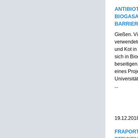
ANTIBIOT
BIOGASA
BARRIE
Gießen. Vi
verwendete
und Kot in
sich in Bi
beseitigen
eines Proj
Universitä
...
19.12.201
FRAPORT