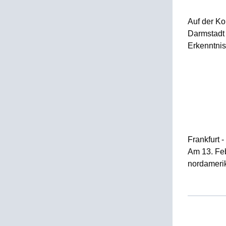
Auf der Ko
Darmstadt 
Erkenntnis
Frankfurt 
Am 13. Feb
nordamerik