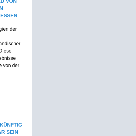
AD VON
N
HESSEN
gien der
tändischer
Diese
ebnisse
e von der
KÜNFTIG
R SEIN