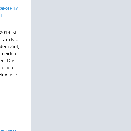
GESETZ
T
2019 ist
z in Kraft
 dem Ziel,
ermeiden
en. Die
utlich
ersteller