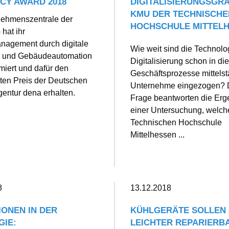
NCY AWARD 2018
DIGITALISIERUNGSGR
KMU DER TECHNISCHE
nehmenszentrale der
HOCHSCHULE MITTEL
 hat ihr
nagement durch digitale
Wie weit sind die Technolo
n und Gebäudeautomation
Digitalisierung schon in die
imiert und dafür den
Geschäftsprozesse mittels
ten Preis der Deutschen
Unternehme eingezogen? 
entur dena erhalten.
Frage beantworten die Erg
einer Untersuchung, welch
Technischen Hochschule
Mittelhessen ...
8
13.12.2018
IONEN IN DER
KÜHLGERÄTE SOLLEN 
IE:
LEICHTER REPARIERBA