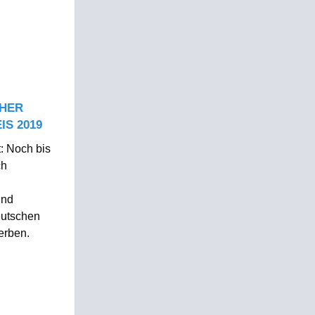
CHER
S 2019
t: Noch bis
ch
und
eutschen
erben.