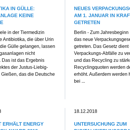
IKA IN GÜLLE:
NEUES VERPACKUNGS
NLAGE KEINE
AM 1. JANUAR IN KRAF
RE
GETRETEN
ele in der Tiermedizin
Berlin - Zum Jahresbeginn 
 Antibiotika, die über Urin
das neue Verpackungsgeset
 die Gülle gelangen, lassen
getreten. Das Gesetz dient
ogasanlagen nicht
Verpackungs-Abfälle zu v
. Das ist das Ergebnis
und das Recycling zu stärk
ektes der Justus-Liebig-
Recyclingquoten werden de
t Gießen, das die Deutsche
erhöht. Außerdem werden H
bei ...
8
18.12.2018
 ERHÄLT ENERGY
UNTERSUCHUNG ZUM