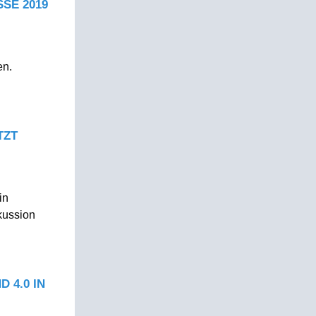
SE 2019
en.
TZT
in
kussion
 4.0 IN