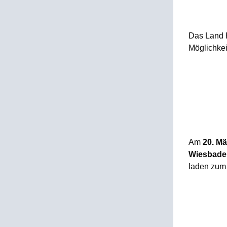
Das Land H
Möglichke
Am
20. Mä
Wiesbade
laden zum 