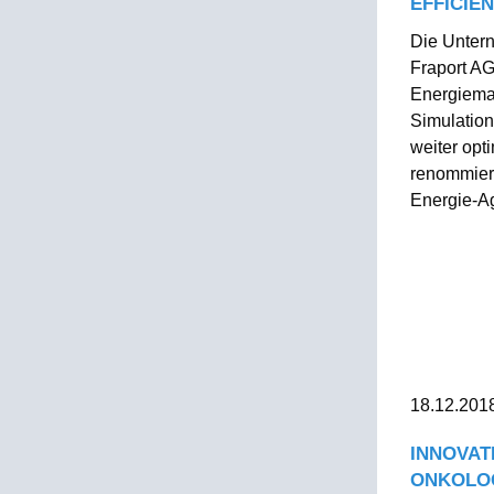
EFFICIE
Die Unter
Fraport AG
Energiema
Simulatio
weiter opt
renommier
Energie-Ag
18.12.201
INNOVAT
ONKOLOG