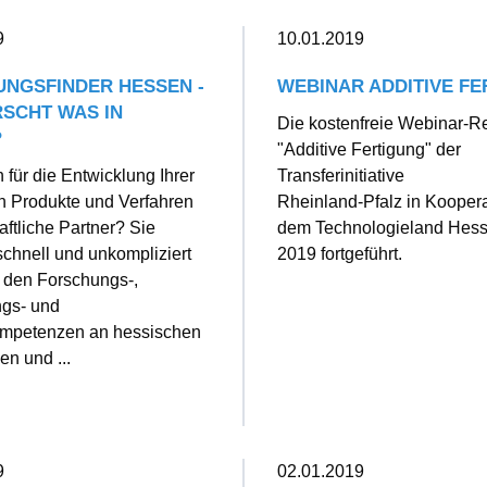
9
10.01.2019
NGSFINDER HESSEN -
WEBINAR ADDITIVE F
SCHT WAS IN
Die kostenfreie Webinar-R
?
"Additive Fertigung" der
 für die Entwicklung Ihrer
Transferinitiative
n Produkte und Verfahren
Rheinland-Pfalz in Koopera
ftliche Partner? Sie
dem Technologieland Hess
chnell und unkompliziert
2019 fortgeführt.
 den Forschungs-,
ngs- und
ompetenzen an hessischen
n und ...
9
02.01.2019