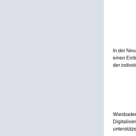
In der Neu
einen Einb
der individ
Wiesbaden 
Digitalisi
unterstütz