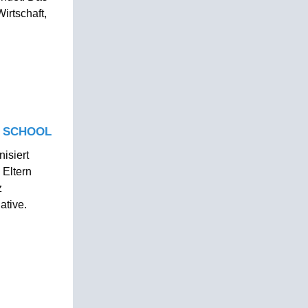
irtschaft,
 SCHOOL
isiert
Eltern
z
iative.