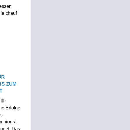
essen
gleichauf
ÜR
IS ZUM
T
für
he Erfolge
es
mpions“,
indet. Das