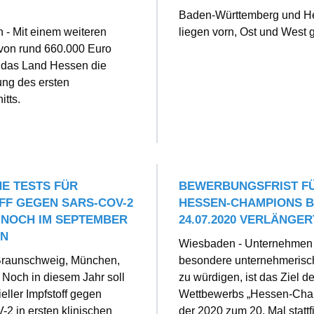
Baden-Württemberg und H
- Mit einem weiteren
liegen vorn, Ost und West 
von rund 660.000 Euro
t das Land Hessen die
lung des ersten
tts.
HE TESTS FÜR
BEWERBUNGSFRIST F
FF GEGEN SARS-COV-2
HESSEN-CHAMPIONS B
NOCH IM SEPTEMBER
24.07.2020 VERLÄNGER
EN
Wiesbaden - Unternehmen 
Braunschweig, München,
besondere unternehmerisc
Noch in diesem Jahr soll
zu würdigen, ist das Ziel d
eller Impfstoff gegen
Wettbewerbs „Hessen-Cha
2 in ersten klinischen
der 2020 zum 20. Mal stattf