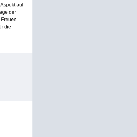
 Aspekt auf
age der
. Freuen
r die