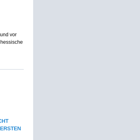
 und vor
 hessische
CHT
 ERSTEN