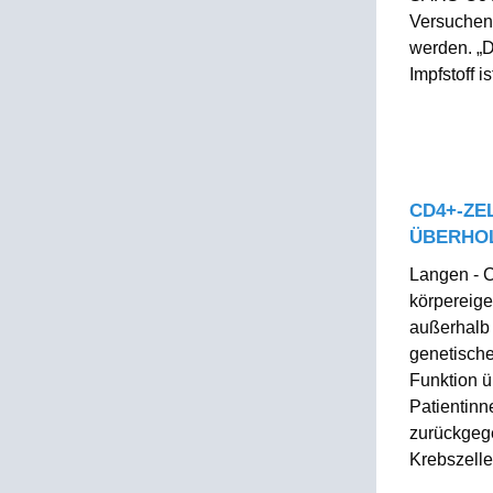
Versuchen
werden. „D
Impfstoff is
CD4+-ZE
ÜBERHO
Langen - 
körpereig
außerhalb
genetische
Funktion ü
Patientinn
zurückgeg
Krebszellen