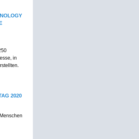
HNOLOGY
E
250
esse, in
stellten.
AG 2020
d Menschen