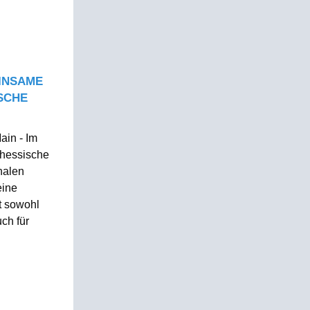
EINSAME
SCHE
ain - Im
 hessische
onalen
eine
lt sowohl
ch für