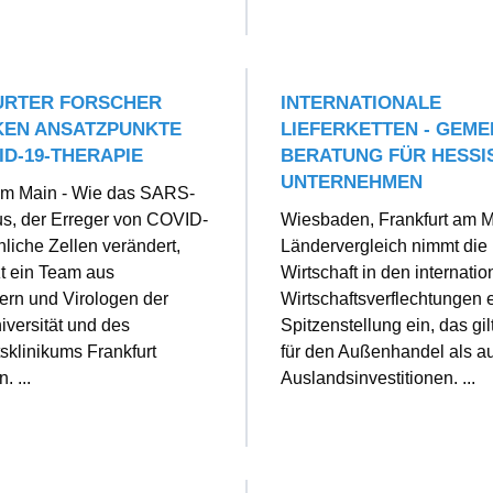
URTER FORSCHER
INTERNATIONALE
KEN ANSATZPUNKTE
LIEFERKETTEN - GEM
ID-19-THERAPIE
BERATUNG FÜR HESSI
UNTERNEHMEN
 am Main - Wie das SARS-
s, der Erreger von COVID-
Wiesbaden, Frankfurt am M
liche Zellen verändert,
Ländervergleich nimmt die
zt ein Team aus
Wirtschaft in den internati
ern und Virologen der
Wirtschaftsverflechtungen 
versität und des
Spitzenstellung ein, das gi
tsklinikums Frankfurt
für den Außenhandel als au
. ...
Auslandsinvestitionen. ...