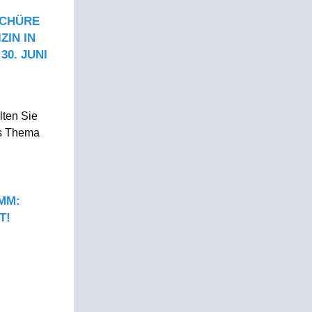
SCHÜRE
ZIN IN
30. JUNI
lten Sie
as Thema
MM:
T!