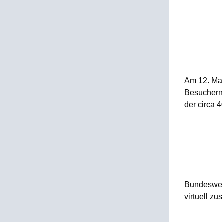
Am 12. Mai
Besuchern 
der circa 
Bundeswei
virtuell z