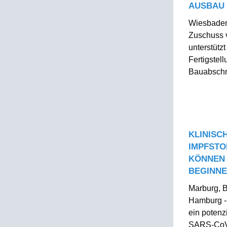
AUSBAU
Wiesbaden 
Zuschuss 
unterstütz
Fertigstel
Bauabschni
KLINISC
IMPFSTO
KÖNNEN 
BEGINN
Marburg, 
Hamburg - 
ein potenzi
SARS-CoV-