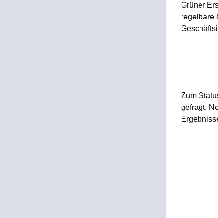
Grüner Ers
regelbare 
Geschäftsi
Zum Status
gefragt. N
Ergebniss