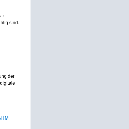
ir
tig sind.
ung der
igitale
E
 IM