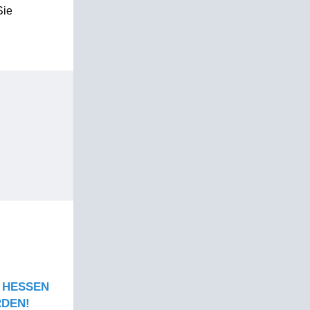
Sie
 HESSEN
RDEN!