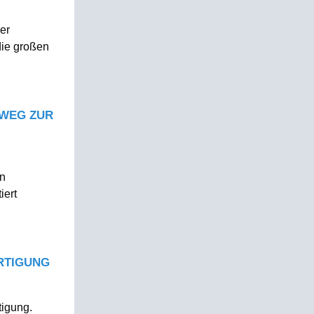
er
die großen
 WEG ZUR
in
iert
ERTIGUNG
tigung.