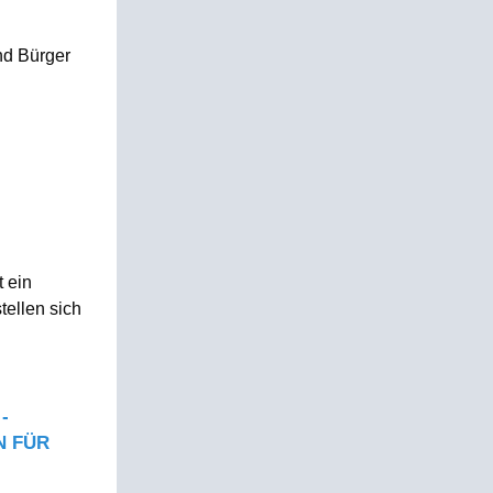
nd Bürger
t ein
tellen sich
-
N FÜR