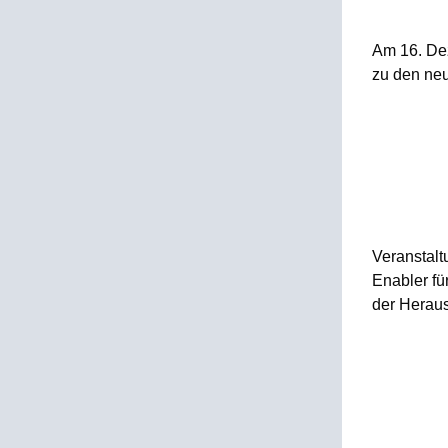
Am 16. Dez
zu den ne
Veranstalt
Enabler fü
der Heraus