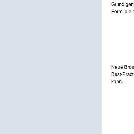
Grund genu
Form, die 
Neue Brosc
Best-Pract
kann.