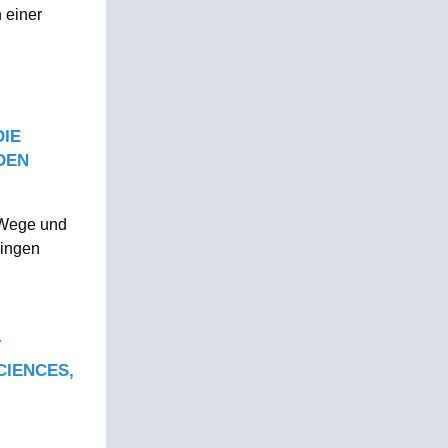
 einer
DIE
DEN
t Wege und
lingen
T
CIENCES,