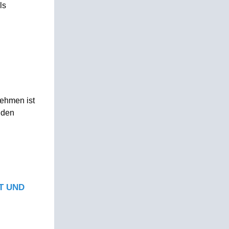
ls
nehmen ist
 den
T UND