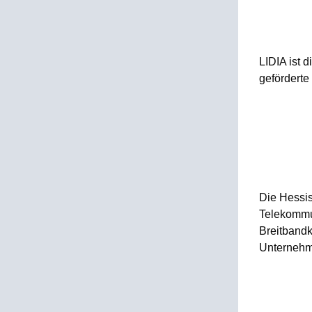
LIDIA ist d
geförderte
Die Hessi
Telekommu
Breitband
Unternehm