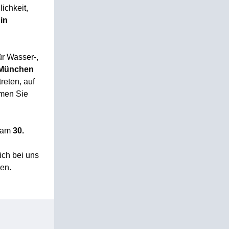
ichkeit,
 in
ür Wasser-,
München
reten, auf
mmen Sie
am
30.
ich bei uns
en.