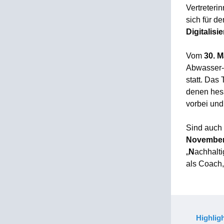
Vertreteri
sich für d
Digitalisi
Vom
30. M
Abwasser-,
statt. Das
denen hes
vorbei und
Sind auch 
November
„
N
achhalti
als Coach,
Highligh