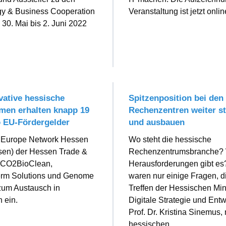
gy & Business Cooperation
Veranstaltung ist jetzt onlin
30. Mai bis 2. Juni 2022
vative hessische
Spitzenposition bei den
men erhalten knapp 19
Rechenzentren weiter s
o EU-Fördergelder
und ausbauen
e Europe Network Hessen
Wo steht die hessische
en) der Hessen Trade &
Rechenzentrumsbranche?
t CO2BioClean,
Herausforderungen gibt es
rm Solutions und Genome
waren nur einige Fragen, d
zum Austausch in
Treffen der Hessischen Mini
 ein.
Digitale Strategie und Entw
Prof. Dr. Kristina Sinemus, 
hessischen ...