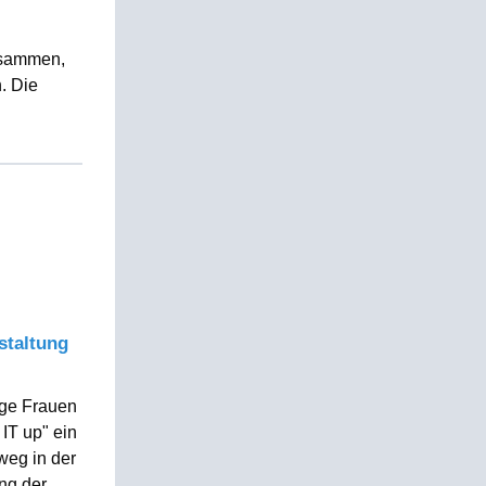
zusammen,
. Die
staltung
nge Frauen
 IT up" ein
weg in der
ng der