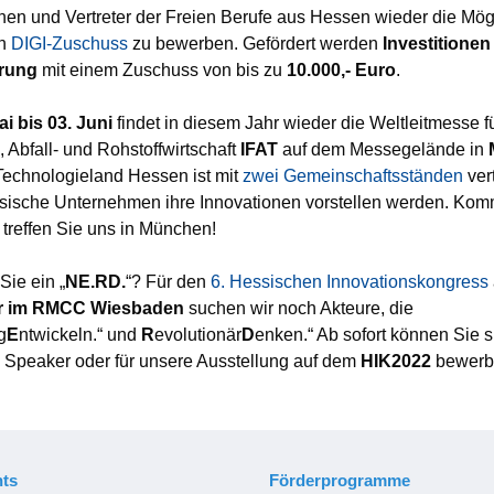
nnen und Vertreter der Freien Berufe aus Hessen wieder die Mögl
en
DIGI-Zuschuss
zu bewerben. Gefördert werden
Investitionen
erung
mit einem Zuschuss von bis zu
10.000,- Euro
.
ai bis 03. Juni
findet in diesem Jahr wieder die Weltleitmesse f
 Abfall- und Rohstoffwirtschaft
IFAT
auf dem Messegelände in
 Technologieland Hessen ist mit
zwei Gemeinschaftsständen
vert
sische Unternehmen ihre Innovationen vorstellen werden. Ko
 treffen Sie uns in München!
Sie ein „
NE.RD.
“? Für den
6. Hessischen Innovationskongress
 im RMCC Wiesbaden
suchen wir noch Akteure, die
g
E
ntwickeln.“ und
R
evolutionär
D
enken.“ Ab sofort können Sie s
 Speaker oder für unsere Ausstellung auf dem
HIK2022
bewerb
ts
Förderprogramme