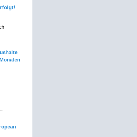
rfolgt!
ich
aushalte
 Monaten
..
uropean
n