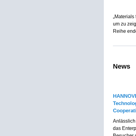
„Materials
um zu zeig
Reihe ende
News
HANNOVE
Technolo
Cooperat
Anlässlich
das Enter
Besucher u