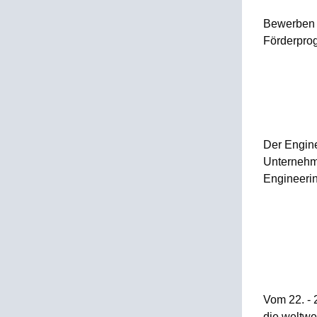
Bewerben S
Förderpro
Der Engine
Unternehme
Engineeri
Vom 22. - 
die weltwe