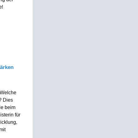
e!
tärken
 Welche
? Dies
ie beim
sterin für
icklung,
mit