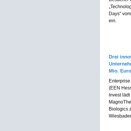
„Technolo
Days“ vom 
ein.
Drei inno
Unterneh
Mio. Eur
Enterpris
(EEN Hess
Invest läd
MagnoThe
Biologics 
Wiesbaden