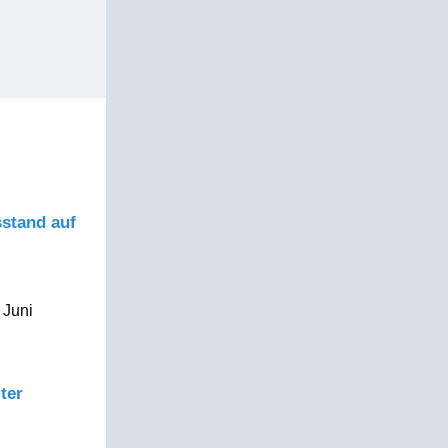
stand auf
 Juni
ter