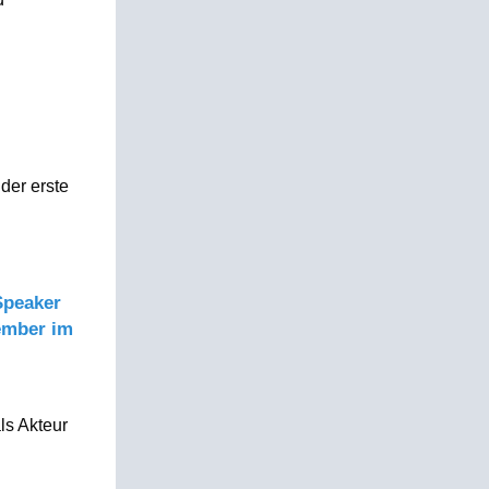
der erste
Speaker
ember im
ls Akteur