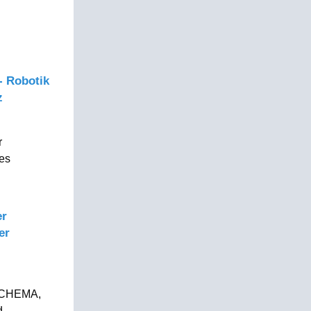
- Robotik
z
r
des
er
er
 ACHEMA,
d