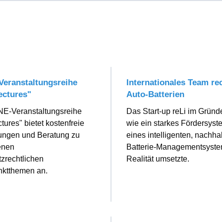
eranstaltungsreihe
Internationales Team rec
ectures"
Auto-Batterien
E-Veranstaltungsreihe
Das Start-up reLi im Gründe
tures" bietet kostenfreie
wie ein starkes Fördersyst
tungen und Beratung zu
eines intelligenten, nachha
enen
Batterie-Managementsystem
zrechtlichen
Realität umsetzte.
ktthemen an.