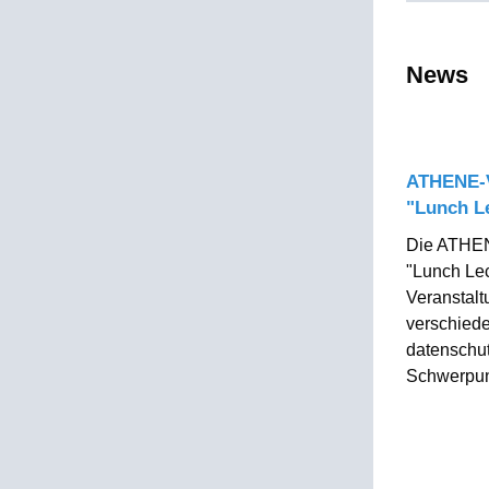
News
ATHENE-V
"Lunch L
Die ATHEN
"Lunch Lec
Veranstal
verschied
datenschut
Schwerpun