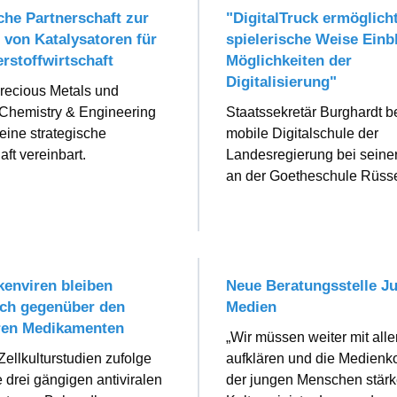
che Partnerschaft zur
"DigitalTruck ermöglicht
 von Katalysatoren für
spielerische Weise Einbl
rstoffwirtschaft
Möglichkeiten der
Digitalisierung"
recious Metals und
 Chemistry & Engineering
Staatssekretär Burghardt b
ine strategische
mobile Digitalschule der
aft vereinbart.
Landesregierung bei seiner
an der Goetheschule Rüss
kenviren bleiben
Neue Beratungsstelle J
ich gegenüber den
Medien
ren Medikamenten
„Wir müssen weiter mit aller
ellkulturstudien zufolge
aufklären und die Medien
e drei gängigen antiviralen
der jungen Menschen stärk