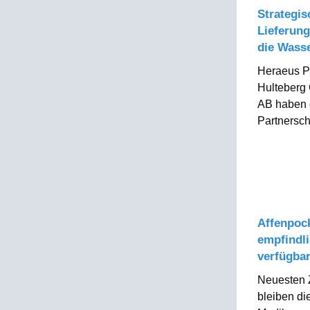
Strategis
Lieferung
die Wasse
Heraeus P
Hulteberg
AB haben e
Partnersch
Affenpoc
empfindl
verfügba
Neuesten Z
bleiben di