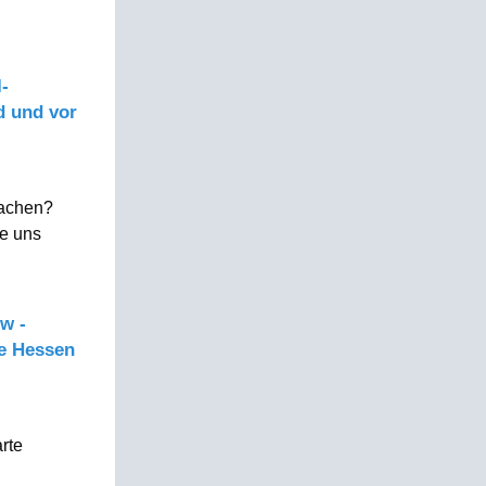
-
d und vor
fachen?
e uns
w -
le Hessen
rte