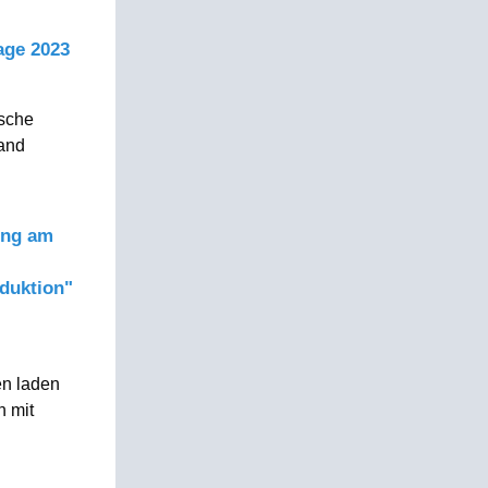
age 2023
tsche
land
ung am
oduktion"
en laden
n mit