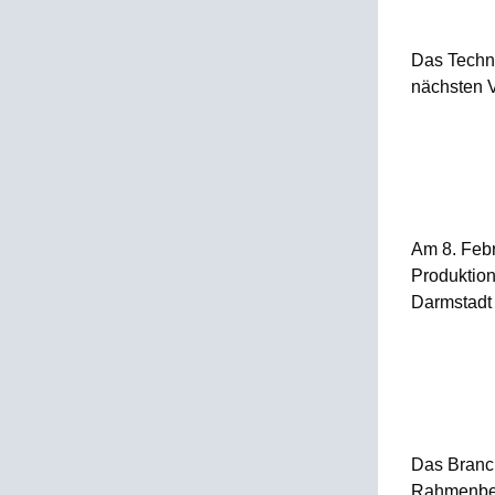
Das Techn
nächsten V
Am 8. Febr
Produktio
Darmstadt 
Das Branch
Rahmenbedi