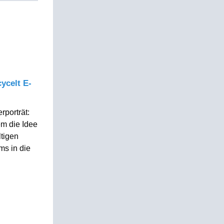
ycelt E-
rporträt:
em die Idee
ltigen
s in die