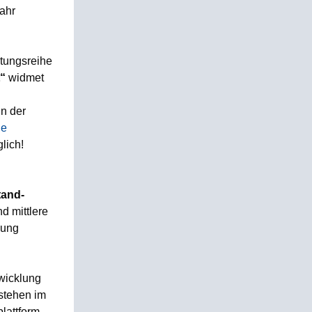
Jahr
ltungsreihe
t“
widmet
n der
ie
lich!
tand-
d mittlere
dung
twicklung
stehen im
lattform