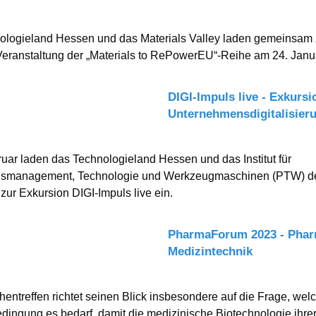
ologieland Hessen und das Materials Valley laden gemeinsam 
eranstaltung der „Materials to RePowerEU“-Reihe am 24. Janu
DIGI-Impuls live - Exkursi
Unternehmensdigitalisier
uar laden das Technologieland Hessen und das Institut für
nsmanagement, Technologie und Werkzeugmaschinen (PTW) d
zur Exkursion DIGI-Impuls live ein.
PharmaForum 2023 - Pharm
Medizintechnik
entreffen richtet seinen Blick insbesondere auf die Frage, wel
ngung es bedarf, damit die medizinische Biotechnologie ihre