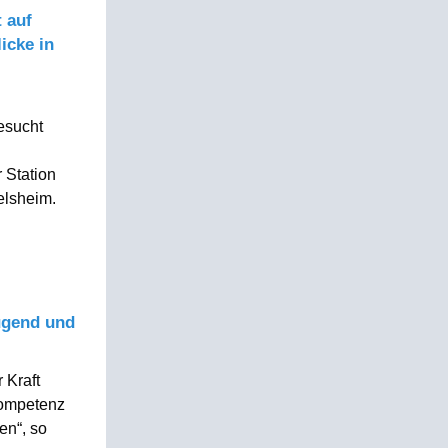
 auf
icke in
esucht
 Station
elsheim.
ugend und
 Kraft
kompetenz
en“, so