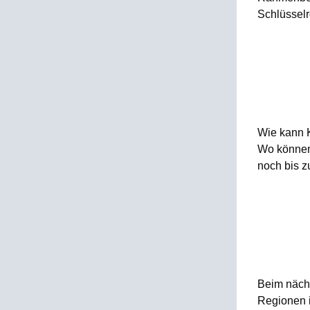
Schlüsselr
Wie kann K
Wo können
noch bis z
Beim nächs
Regionen i