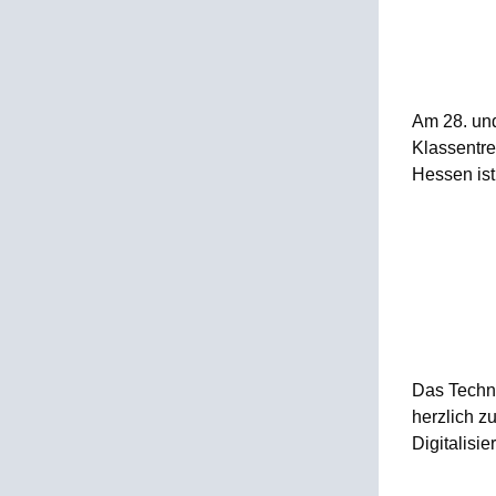
Am 28. und
Klassentre
Hessen ist
Das Techn
herzlich z
Digitalisie