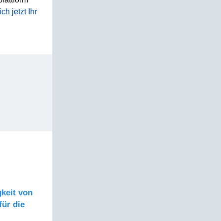
ch jetzt Ihr
gkeit von
für die