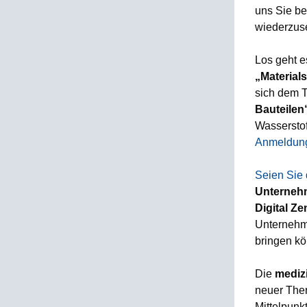
uns Sie be
wiederzus
Los geht 
„Material
sich dem
Bauteilen
Wasserstof
Anmeldung 
Seien Sie 
Unternehm
Digital Z
Unternehme
bringen k
Die
mediz
neuer The
Mittelpunk