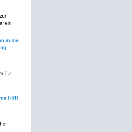
zur
ar ein.
on in die
ung
er TU
a trifft
cher
r