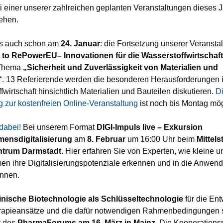
i einer unserer zahlreichen geplanten Veranstaltungen dieses 
ehen.
es auch schon am
24. Januar
: die Fortsetzung unserer Veransta
s to RePowerEU– Innovationen für die Wasserstoffwirtschaf
 Thema
„Sicherheit und Zuverlässigkeit von Materialien und
“
. 13 Referierende werden die besonderen Herausforderungen i
fwirtschaft hinsichtlich Materialien und Bauteilen diskutieren.
D
zur kostenfreien Online-Veranstaltung
ist noch bis Montag mög
dabei!
Bei unserem Format
DIGI-Impuls live – Exkursion
ensdigitalisierung
am
8. Februar
um 16:00 Uhr beim
Mittels
entrum Darmstadt
. Hier erfahren Sie von Experten, wie kleine un
n ihre Digitalisierungspotenziale erkennen und in die Anwen
önnen.
inische Biotechnologie als Schlüsseltechnologie
für die En
rapieansätze und die dafür notwendigen Rahmenbedingungen 
t des
PharmaForums am 16. März in Mainz
. Die Kooperationsp