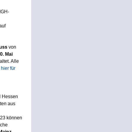
 IGH-
auf
uss
von
0. Mai
ltet. Alle
 hier für
d Hessen
rten aus
2023 können
iche
Mainz