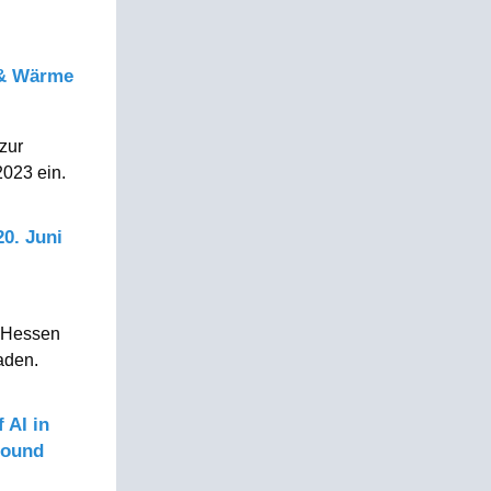
 & Wärme
zur
2023 ein.
0. Juni
d Hessen
laden.
 AI in
Round