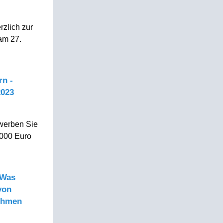
zlich zur
am 27.
rn -
2023
ewerben Sie
.000 Euro
"Was
von
nehmen