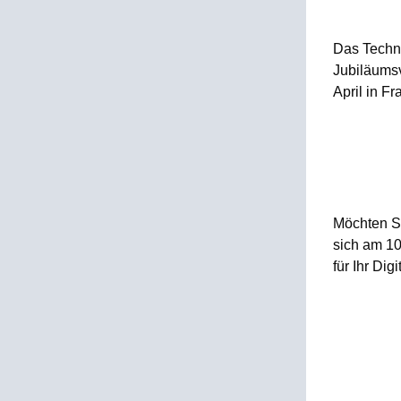
Das Techno
Jubiläumsv
April in F
Möchten Si
sich am 10
für Ihr Dig