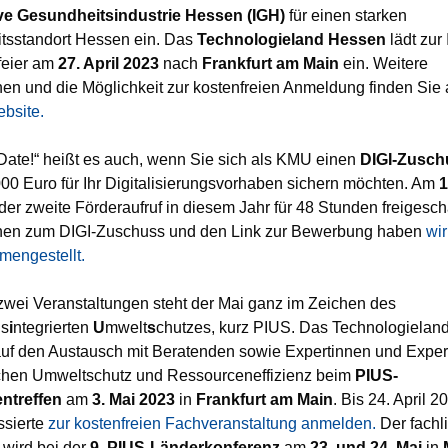
tive Gesundheitsindustrie Hessen (IGH)
für einen starken
tsstandort Hessen ein. Das
Technologieland Hessen
lädt zur
feier am
27. April 2023
nach
Frankfurt am Main
ein. Weitere
nen und die Möglichkeit zur kostenfreien Anmeldung finden Sie 
bsite.
Date!“ heißt es auch, wenn Sie sich als KMU einen
DIGI-Zusch
000 Euro für Ihr Digitalisierungsvorhaben sichern möchten. Am
1
der zweite Förderaufruf in diesem Jahr für 48 Stunden freigescha
onen zum DIGI-Zuschuss und den Link zur Bewerbung haben
wir
mengestellt.
 zwei Veranstaltungen steht der Mai ganz im Zeichen des
ns
i
ntegrierten
U
mwelt
s
chutzes, kurz PIUS. Das Technologielan
 auf den Austausch mit Beratenden sowie Expertinnen und Expe
chen Umweltschutz und Ressourceneffizienz beim
PIUS-
ntreffen
am
3. Mai 2023
in
Frankfurt am Main
. Bis 24. April 
ssierte
zur kostenfreien Fachveranstaltung anmelden.
Der fachl
wird bei der
9. PIUS-Länderkonferenz
am
23. und 24. Mai
in