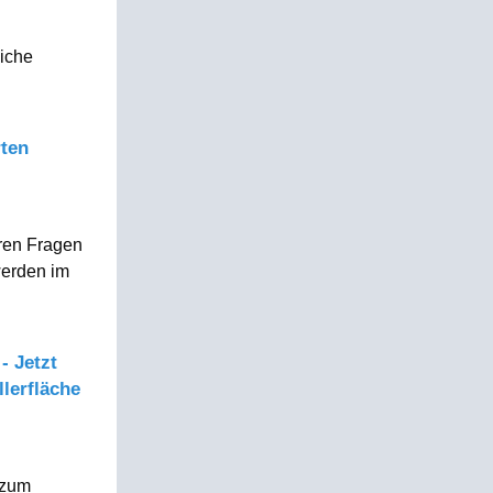
liche
rten
hren Fragen
werden im
- Jetzt
llerfläche
 zum