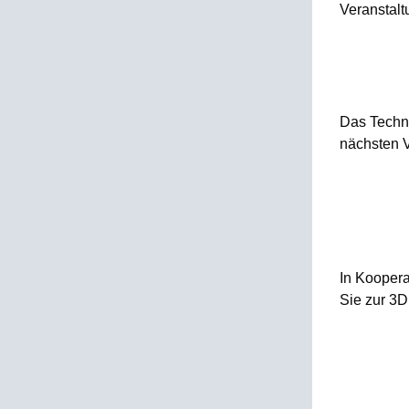
Veranstalt
Das Techn
nächsten V
In Koopera
Sie zur 3D