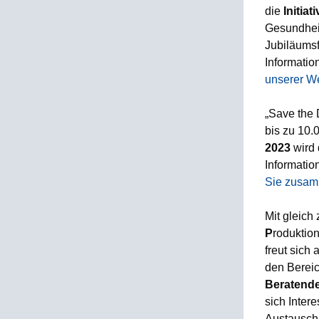
die
Initia
Gesundhei
Jubiläums
Informatio
unserer We
„Save the 
bis zu 10.
2023
wird 
Informati
Sie zusam
Mit gleich
P
roduktio
freut sich
den Berei
Beratende
sich Intere
Austausch 