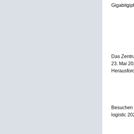
Gigabitgip
Das Zentr
23. Mai 20
Herausfor
Besuchen S
logistic 20