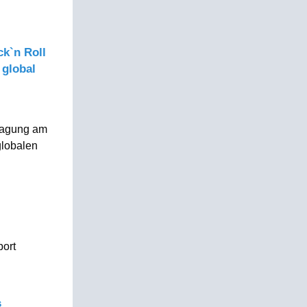
.
ck`n Roll
 global
stagung am
globalen
port
s