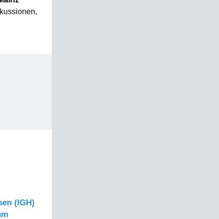
skussionen,
sen (IGH)
äum