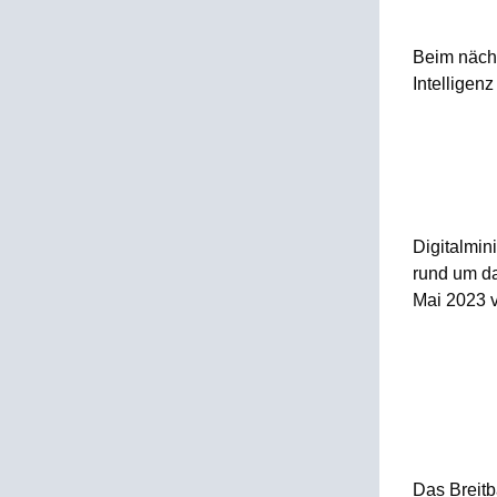
Beim nächs
Intelligen
Digitalmini
rund um d
Mai 2023 v
Das Breitb