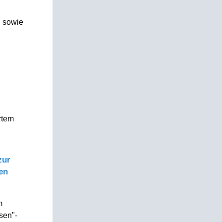
n sowie
rtem
zur
en
m
sen"-