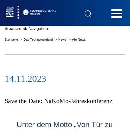
Hauptnavigation
Breadcrumb Navigation
Startseite
Das Technologieland
News
Alle News
Startseite
14.11.2023
Das Technologieland
Innovationsfelder
Save the Date: NaKoMo-Jahreskonferenz
Beratung & Förderung
Unter dem Motto „Von Tür zu