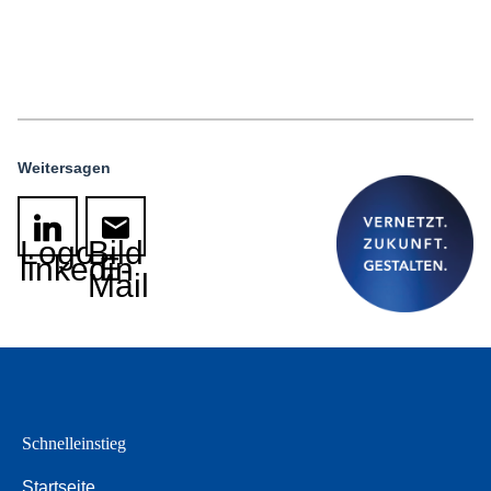
Weitersagen
Logo
Bild
linkedin
E-
Mail
Schnelleinstieg
Startseite