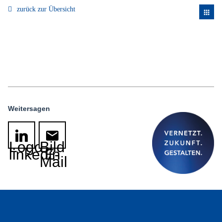
zurück zur Übersicht
apps
Weitersagen
Logo
Bild
linkedin
E-
Mail