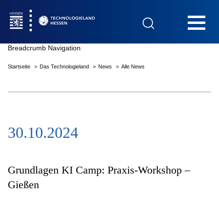
Hauptnavigation
Breadcrumb Navigation
Startseite
Das Technologieland
News
Alle News
Startseite
30.10.2024
Das Technologieland
Innovationsfelder
Grundlagen KI Camp: Praxis-Workshop –
Gießen
Beratung & Förderung