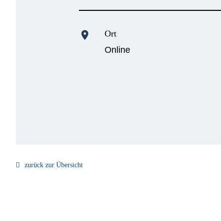
Ort
location_on
Online
zurück zur Übersicht