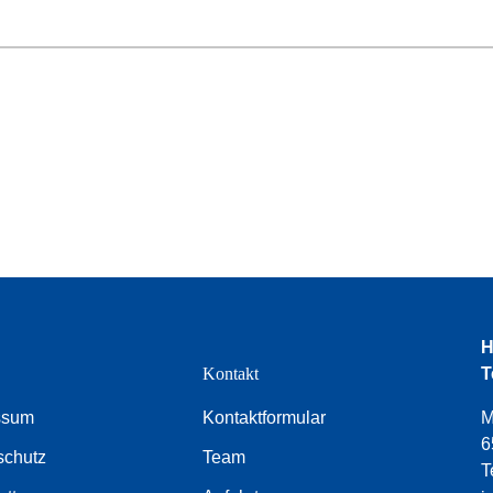
H
e
Kontakt
T
ssum
Kontaktformular
M
6
schutz
Team
T