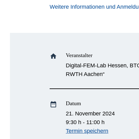
Weitere Informationen und Anmeld
Veranstalter
home
Digital-FEM-Lab Hessen, BTQ 
RWTH Aachen“
Datum
date_range
21. November 2024
9:30 h - 11:00 h
Termin speichern