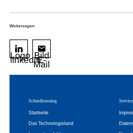
Weitersagen
Logo
Bild
linkedin
E-
Mail
Schnelleinstieg
Servic
Startseite
Impre
Das Technologieland
Daten