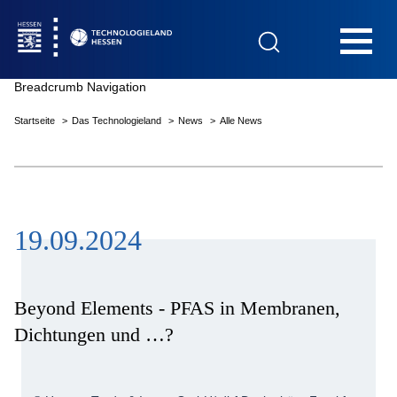
Hauptnavigation
Breadcrumb Navigation
Startseite
Das Technologieland
News
Alle News
Startseite
19.09.2024
Das Technologieland
Innovationsfelder
Beyond Elements - PFAS in Membranen,
Dichtungen und …?
Beratung & Förderung