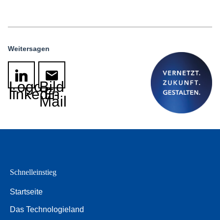
Weitersagen
Logo
Bild
linkedin
E-
Mail
Schnelleinstieg
Startseite
Das Technologieland