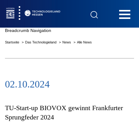
Hauptnavigation
Breadcrumb Navigation
Startseite
Das Technologieland
News
Alle News
Startseite
02.10.2024
Das Technologieland
Innovationsfelder
TU-Start-up BIOVOX gewinnt Frankfurter
Sprungfeder 2024
Beratung & Förderung