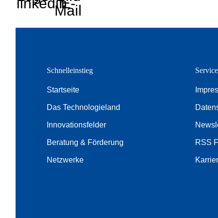
linkedin
E-
Mail
Schnelleinstieg
Servic
Startseite
Impre
Das Technologieland
Daten
Innovationsfelder
Newsle
Beratung & Förderung
RSS 
Netzwerke
Karrie