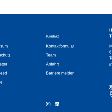
H
e
Kontakt
T
ssum
Kontaktformular
M
6
schutz
Team
T
tter
Anfahrt
i
Feed
Barriere melden
re