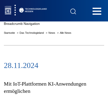
Hauptnavigation
Breadcrumb Navigation
Startseite
Das Technologieland
News
Alle News
Startseite
28.11.2024
Das Technologieland
Innovationsfelder
Mit IoT-Plattformen KI-Anwendungen
ermöglichen
Beratung & Förderung