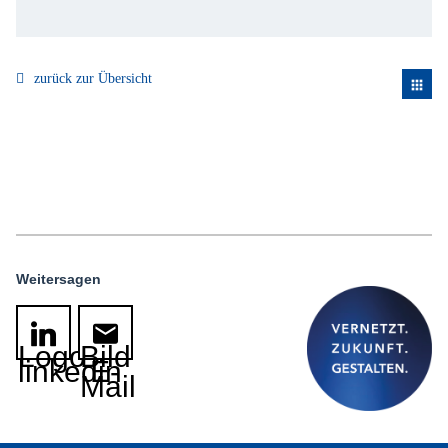
zurück zur Übersicht
apps
Weitersagen
Logo
Bild
linkedin
E-
Mail