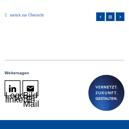
zurück zur Übersicht
apps
Weitersagen
Logo
Bild
linkedin
E-
Mail