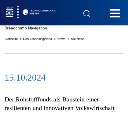
Hauptnavigation
Breadcrumb Navigation
Startseite
Das Technologieland
News
Alle News
Startseite
15.10.2024
Das Technologieland
Innovationsfelder
Der Rohstofffonds als Baustein einer
resilienten und inno­vativen Volks­wirtschaft
Beratung & Förderung