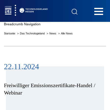
Hauptnavigation
Breadcrumb Navigation
Startseite
Das Technologieland
News
Alle News
Startseite
22.11.2024
Das Technologieland
Innovationsfelder
Freiwilliger Emissionszertifikate-Handel /
Webinar
Beratung & Förderung