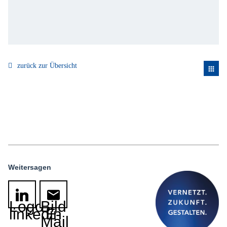
zurück zur Übersicht
apps
Weitersagen
Logo
Bild
linkedin
E-
Mail