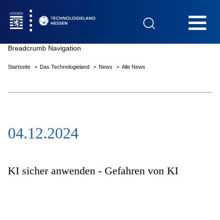
Hauptnavigation
Breadcrumb Navigation
Startseite
Das Technologieland
News
Alle News
Startseite
04.12.2024
Das Technologieland
Innovationsfelder
KI sicher anwenden - Gefahren von KI
Beratung & Förderung