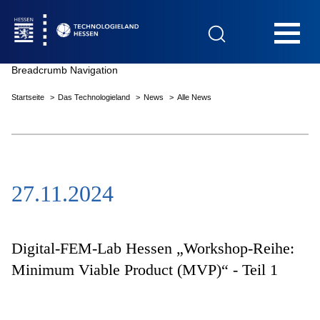
Hauptnavigation
Breadcrumb Navigation
Startseite
Das Technologieland
News
Alle News
Startseite
27.11.2024
Das Technologieland
Innovationsfelder
Digital-FEM-Lab Hessen „Workshop-Reihe:
Minimum Viable Product (MVP)“ - Teil 1
Beratung & Förderung