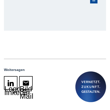
Weitersagen
Logo
Bild
linkedin
E-
Mail