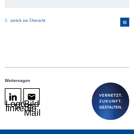
zurück zur Übersicht
apps
Weitersagen
Logo
Bild
linkedin
E-
Mail