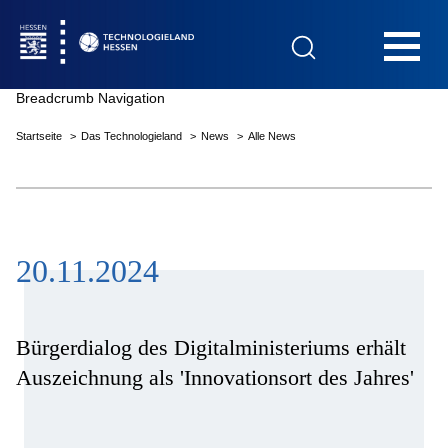
Hauptnavigation
Breadcrumb Navigation
Startseite
Das Technologieland
News
Alle News
Startseite
20.11.2024
Das Technologieland
Innovationsfelder
Bürgerdialog des Digitalministeriums erhält
Auszeichnung als 'Innovationsort des Jahres'
Beratung & Förderung