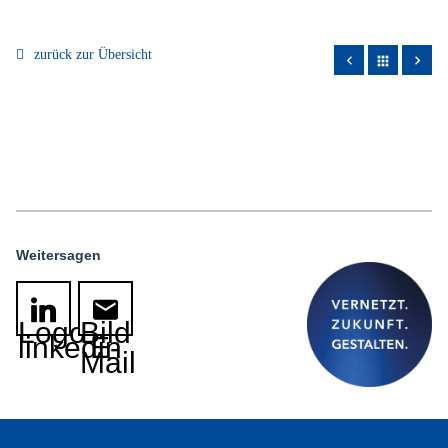
zurück zur Übersicht
apps
Weitersagen
Logo
Bild
linkedin
E-
Mail