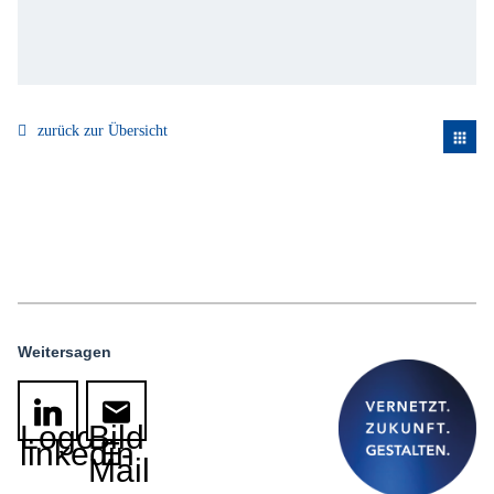
zurück zur Übersicht
apps
Weitersagen
Logo
Bild
linkedin
E-
Mail