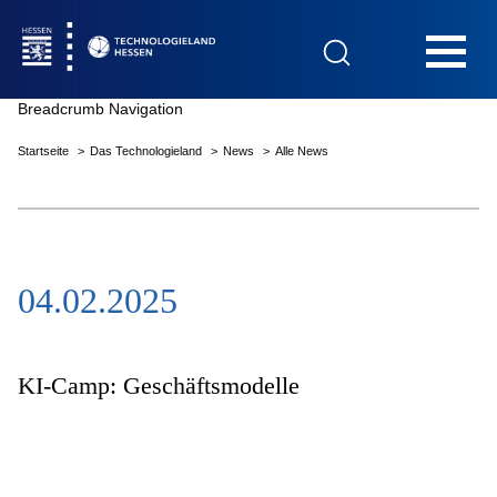
Hauptnavigation
Breadcrumb Navigation
Startseite
Das Technologieland
News
Alle News
Startseite
04.02.2025
Das Technologieland
Innovationsfelder
KI-Camp: Geschäftsmodelle
Beratung & Förderung