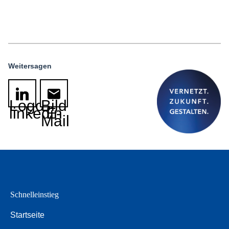
Weitersagen
Logo
Bild
linkedin
E-
Mail
Schnelleinstieg
Startseite