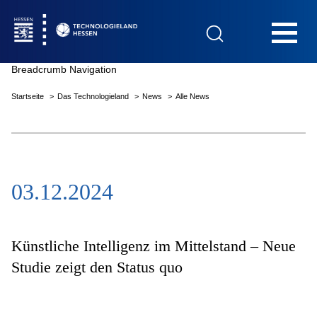
Hauptnavigation
Breadcrumb Navigation
Startseite
Das Technologieland
News
Alle News
Startseite
03.12.2024
Das Technologieland
Innovationsfelder
Künstliche Intelligenz im Mittelstand – Neue
Studie zeigt den Status quo
Beratung & Förderung