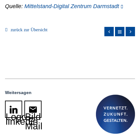
Quelle:
Mittelstand-Digital Zentrum Darmstadt
zurück zur Übersicht
apps
Weitersagen
Logo
Bild
linkedin
E-
Mail