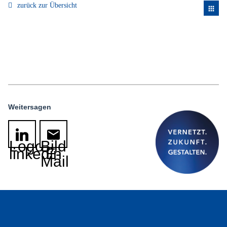
zurück zur Übersicht
apps
Weitersagen
Logo
Bild
linkedin
E-
Mail