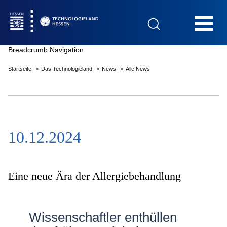
Hauptnavigation
Breadcrumb Navigation
Startseite
Das Technologieland
News
Alle News
Startseite
10.12.2024
Das Technologieland
Innovationsfelder
Eine neue Ära der Allergiebehandlung
Beratung & Förderung
Wissenschaftler enthüllen