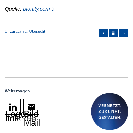
Quelle:
bionity.com
zurück zur Übersicht
apps
Weitersagen
Logo
Bild
linkedin
E-
Mail