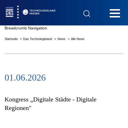
Hauptnavigation
Breadcrumb Navigation
Startseite
Das Technologieland
News
Alle News
Startseite
01.06.2026
Das Technologieland
Innovationsfelder
Kongress „Digitale Städte - Digitale
Regionen"
Beratung & Förderung