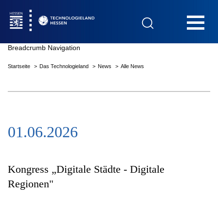
Hauptnavigation
Breadcrumb Navigation
Startseite
Das Technologieland
News
Alle News
Startseite
01.06.2026
Das Technologieland
Innovationsfelder
Kongress „Digitale Städte - Digitale
Regionen"
Beratung & Förderung