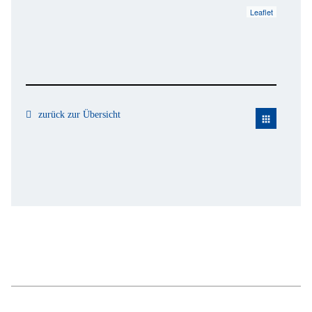
Leaflet
zurück zur Übersicht
apps