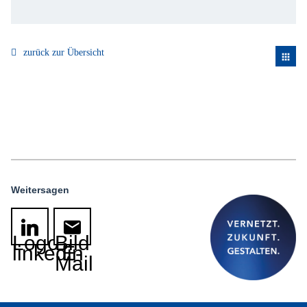
zurück zur Übersicht
apps
Weitersagen
Logo
Bild
linkedin
E-
Mail