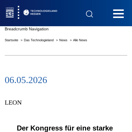
Hauptnavigation
Breadcrumb Navigation
Startseite
Das Technologieland
News
Alle News
Startseite
06.05.2026
Das Technologieland
Innovationsfelder
LEON
Beratung & Förderung
Der Kongress für eine starke