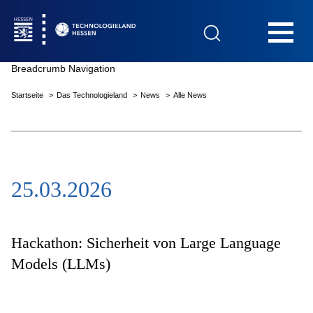
Hauptnavigation
Breadcrumb Navigation
Startseite
Das Technologieland
News
Alle News
Startseite
25.03.2026
Das Technologieland
Innovationsfelder
Hackathon: Sicherheit von Large Language
Models (LLMs)
Beratung & Förderung