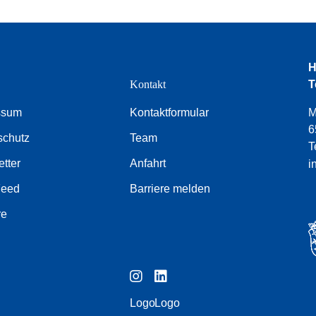
H
e
Kontakt
T
ssum
Kontaktformular
M
6
schutz
Team
T
tter
Anfahrt
i
Feed
Barriere melden
re
Logo
Logo