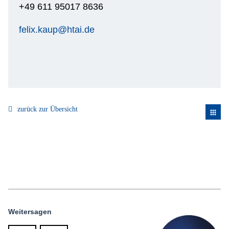
+49 611 95017 8636
felix.kaup@htai.de
zurück zur Übersicht
apps
Weitersagen