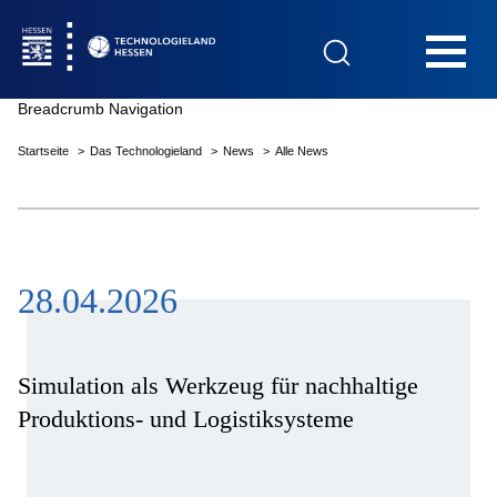
Hauptnavigation
Breadcrumb Navigation
Startseite
Das Technologieland
News
Alle News
Startseite
28.04.2026
Das Technologieland
Innovationsfelder
Simulation als Werkzeug für nachhaltige
Produktions- und Logistiksysteme
Beratung & Förderung