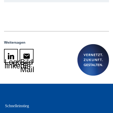
Weitersagen
Logo
Bild
linkedin
E-
Mail
Schnelleinstieg