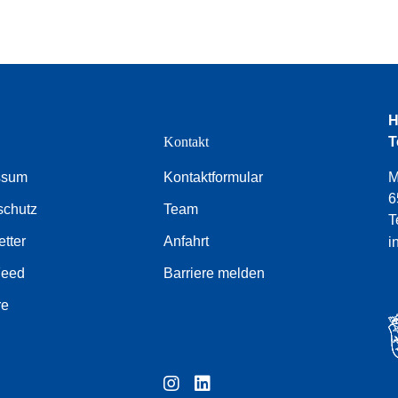
H
e
Kontakt
T
ssum
Kontaktformular
M
6
schutz
Team
T
tter
Anfahrt
i
Feed
Barriere melden
re