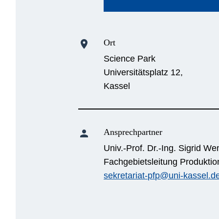
Ort
location_on
Science Park
Universitätsplatz 12,
Kassel
Ansprechpartner
person
Univ.-Prof. Dr.-Ing. Sigrid We
Fachgebietsleitung Produktio
sekretariat-pfp@uni-kassel.d