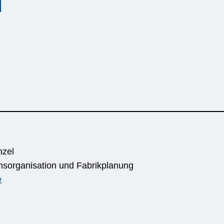
nzel
nsorganisation und Fabrikplanung
e