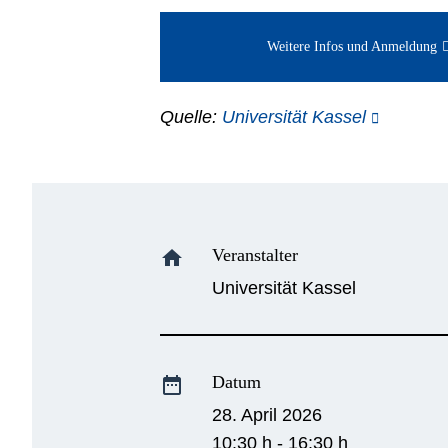
Weitere Infos und Anmeldung
Quelle:
Universität Kassel
Veranstalter
home
Universität Kassel
Datum
date_range
28. April 2026
10:30 h - 16:30 h