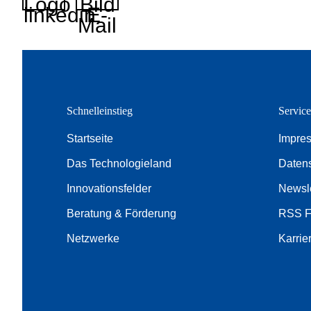
Logo
Bild
linkedin
E-
Mail
Schnelleinstieg
Servic
Startseite
Impre
Das Technologieland
Daten
Innovationsfelder
Newsle
Beratung & Förderung
RSS 
Netzwerke
Karrie