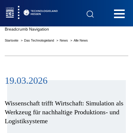
Hauptnavigation
Breadcrumb Navigation
Startseite
Das Technologieland
News
Alle News
Startseite
19.03.2026
Das Technologieland
Innovationsfelder
Wissenschaft trifft Wirtschaft: Simulation als
Werkzeug für nachhaltige Produktions- und
Logistiksysteme
Beratung & Förderung