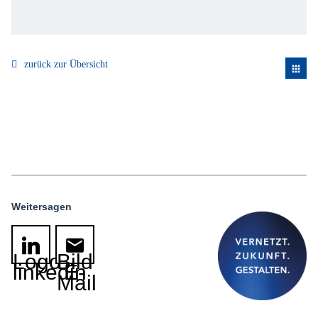
zurück zur Übersicht
apps
Weitersagen
Logo
Bild
linkedin
E-
Mail