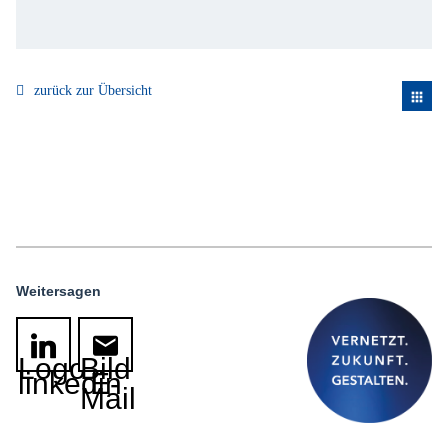
zurück zur Übersicht
apps
Weitersagen
Logo
Bild
linkedin
E-
Mail