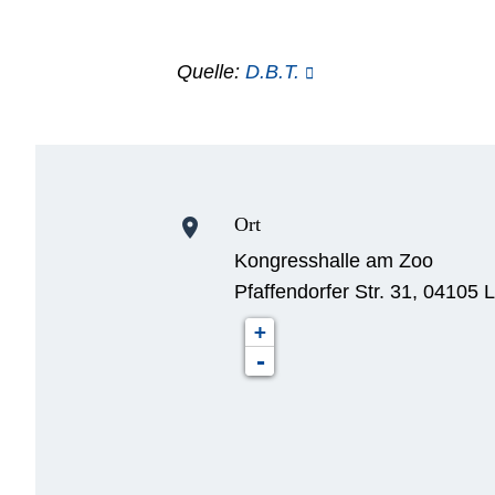
Quelle:
D.B.T.
Ort
location_on
Kongresshalle am Zoo
Pfaffendorfer Str. 31, 04105 L
+
-