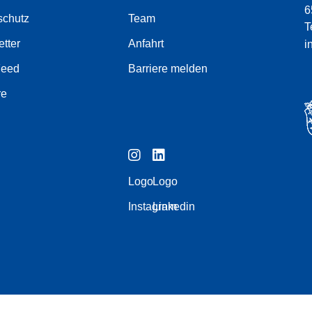
6
schutz
Team
T
tter
Anfahrt
i
Feed
Barriere melden
re
Logo
Logo
Instagram
Linkedin