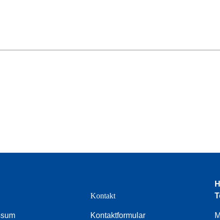
H
e
Kontakt
T
ssum
Kontaktformular
M