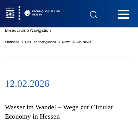
Hauptnavigation
Breadcrumb Navigation
Startseite
Das Technologieland
News
Alle News
Startseite
12.02.2026
Das Technologieland
Innovationsfelder
Wasser im Wandel – Wege zur Circular
Economy in Hessen
Beratung & Förderung