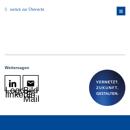
zurück zur Übersicht
apps
Weitersagen
Logo
Bild
linkedin
E-
Mail