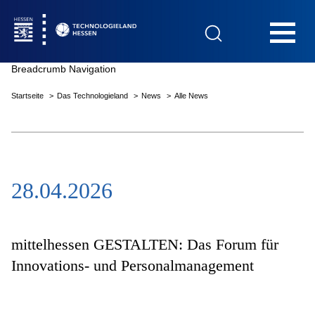
Hauptnavigation
Breadcrumb Navigation
Startseite
Das Technologieland
News
Alle News
Startseite
28.04.2026
Das Technologieland
Innovationsfelder
mittelhessen GESTALTEN: Das Forum für
Innovations- und Personalmanagement
Beratung & Förderung