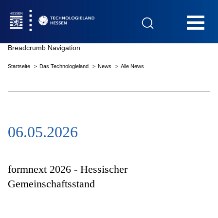
Hauptnavigation
Breadcrumb Navigation
Startseite
Das Technologieland
News
Alle News
Startseite
06.05.2026
Das Technologieland
Innovationsfelder
formnext 2026 - Hessischer
Gemeinschaftsstand
Beratung & Förderung