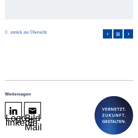
zurück zur Übersicht
apps
Weitersagen
Logo
Bild
linkedin
E-
Mail