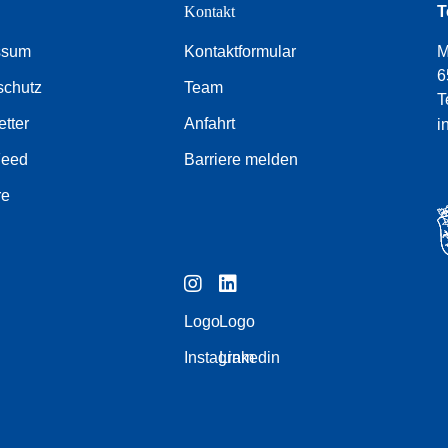
e
Kontakt
T
ssum
Kontaktformular
M
6
schutz
Team
T
tter
Anfahrt
i
Feed
Barriere melden
re
Logo
Logo
Instagram
Linkedin