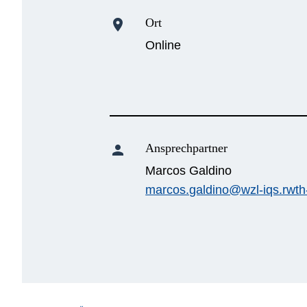
Ort
location_on
Online
Ansprechpartner
person
Marcos Galdino
marcos.galdino@wzl-iqs.rwt