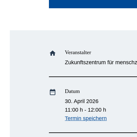
Veranstalter
home
Zukunftszentrum für menschze
Datum
date_range
30. April 2026
11:00 h - 12:00 h
Termin speichern