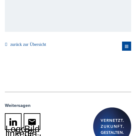
zurück zur Übersicht
apps
Weitersagen
Logo
Bild
linkedin
E-