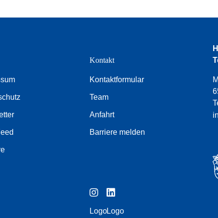
H
e
Kontakt
T
ssum
Kontaktformular
M
6
schutz
Team
T
tter
Anfahrt
i
Feed
Barriere melden
re
Logo
Logo