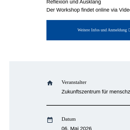
Reflexion und Ausklang
Der Workshop findet online via Vide
Weitere Infos und Anmeldung
Veranstalter
home
Zukunftszentrum für menschze
Datum
date_range
06. Mai 2026