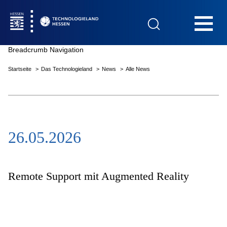
Hauptnavigation
Breadcrumb Navigation
Startseite
Das Technologieland
News
Alle News
Startseite
26.05.2026
Das Technologieland
Innovationsfelder
Remote Support mit Augmented Reality
Beratung & Förderung