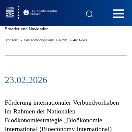
Hauptnavigation
Breadcrumb Navigation
Startseite
Das Technologieland
News
Alle News
Startseite
23.02.2026
Das Technologieland
Innovationsfelder
Förderung internationaler Verbundvorhaben
im Rahmen der Nationalen
Bioökonomiestrategie „Bioökonomie
Beratung & Förderung
International (Bioeconomy International)