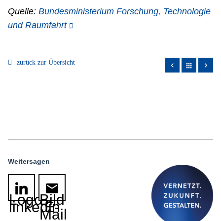
Quelle:
Bundesministerium Forschung, Technologie
und Raumfahrt
zurück zur Übersicht
apps
Weitersagen
Logo
Bild
linkedin
E-
Mail