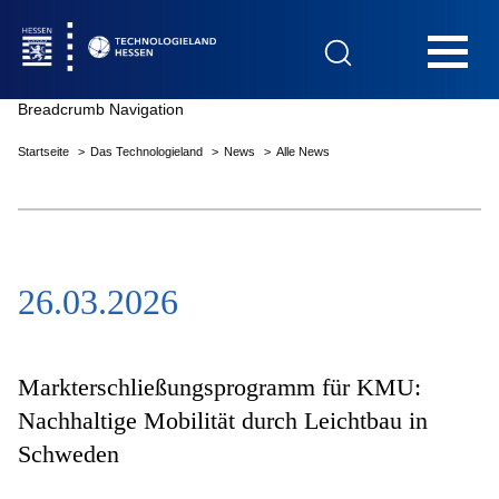
Hauptnavigation
Breadcrumb Navigation
Startseite
Das Technologieland
News
Alle News
Startseite
26.03.2026
Das Technologieland
Innovationsfelder
Markterschließungsprogramm für KMU:
Nachhaltige Mobilität durch Leichtbau in
Schweden
Beratung & Förderung