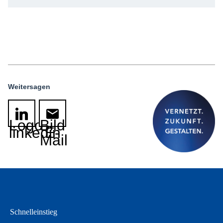
Weitersagen
Logo
Bild
linkedin
E-
Mail
Schnelleinstieg