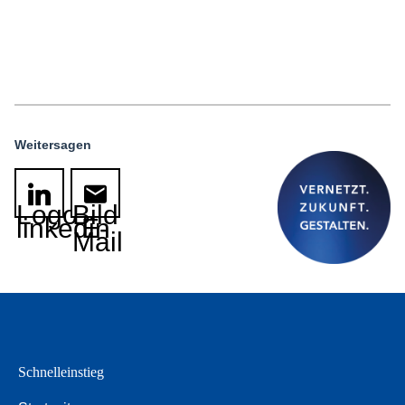
Weitersagen
Logo
Bild
linkedin
E-
Mail
Schnelleinstieg