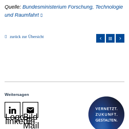
Quelle:
Bundesministerium Forschung, Technologie
und Raumfahrt
zurück zur Übersicht
apps
Weitersagen
Logo
Bild
linkedin
E-
Mail