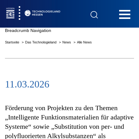
Hauptnavigation
Breadcrumb Navigation
Startseite
Das Technologieland
News
Alle News
Startseite
11.03.2026
Das Technologieland
Innovationsfelder
Förderung von Projekten zu den Themen
„Intelligente Funktionsmaterialien für adaptive
Systeme“ sowie „Substitution von per- und
Beratung & Förderung
polyfluorierten Alkylsubstanzen“ als