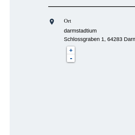
Ort
location_on
darmstadtium
Schlossgraben 1, 64283 Dar
+
-