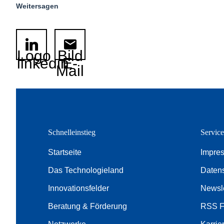
Weitersagen
Logo
Bild
linkedin
E-
Mail
Schnelleinstieg
Servic
Startseite
Impre
Das Technologieland
Daten
Innovationsfelder
Newsle
Beratung & Förderung
RSS 