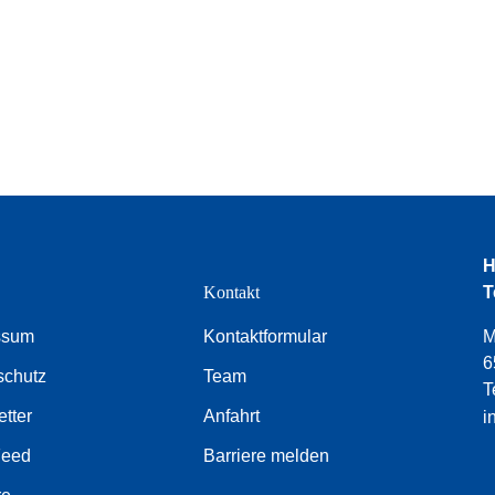
H
e
Kontakt
T
ssum
Kontaktformular
M
6
schutz
Team
T
tter
Anfahrt
i
Feed
Barriere melden