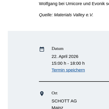
Wolfgang bei Umicore und Evonik 
Quelle: Materials Valley e.V.
Datum
date_range
22. April 2026
15:00 h - 18:00 h
Termin speichern
Ort
location_on
SCHOTT AG
Mainz