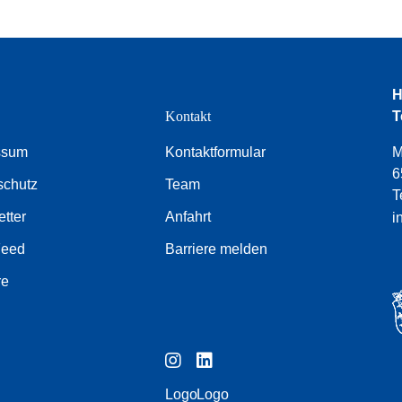
H
e
Kontakt
T
ssum
Kontaktformular
M
6
schutz
Team
T
tter
Anfahrt
i
Feed
Barriere melden
re
Logo
Logo